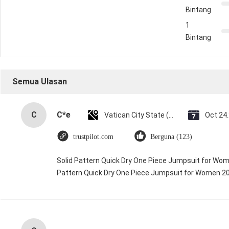
Bintang
1
Bintang
Semua Ulasan
C
C*e
Vatican City State (Holy See)
Oct 24
trustpilot.com
Berguna (123)
Solid Pattern Quick Dry One Piece Jumpsuit for Wo
Pattern Quick Dry One Piece Jumpsuit for Women 