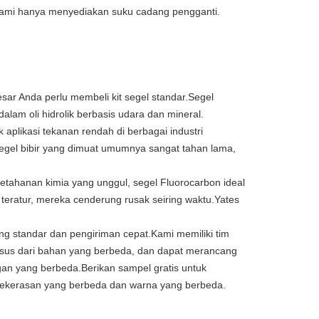
i.Kami hanya menyediakan suku cadang pengganti.
esar Anda perlu membeli kit segel standar.Segel
alam oli hidrolik berbasis udara dan mineral.
k aplikasi tekanan rendah di berbagai industri
segel bibir yang dimuat umumnya sangat tahan lama,
tahanan kimia yang unggul, segel Fluorocarbon ideal
a teratur, mereka cenderung rusak seiring waktu.Yates
ng standar dan pengiriman cepat.Kami memiliki tim
husus dari bahan yang berbeda, dan dapat merancang
an yang berbeda.Berikan sampel gratis untuk
 kekerasan yang berbeda dan warna yang berbeda.