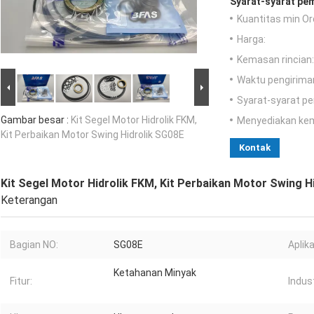
Syarat-syarat pe
Kuantitas min Or
Harga:
Kemasan rincian:
Waktu pengirima
Syarat-syarat p
Gambar besar :
Kit Segel Motor Hidrolik FKM,
Menyediakan ke
Kit Perbaikan Motor Swing Hidrolik SG08E
Kontak
Kit Segel Motor Hidrolik FKM, Kit Perbaikan Motor Swing H
Keterangan
Bagian NO:
SG08E
Aplika
Ketahanan Minyak
Fitur:
Indus