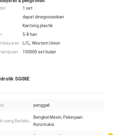
mbayaran & pengiriman:
der:
1 set
dapat dinegosiasikan
Kantong plastik
n:
5-8 hari
embayaran:
L/C,, Western Union
mampuan:
150000 set bulan
idrolik SG08E
si:
penggali
Bengkel Mesin, Pekerjaan
tri yang Berlaku:
Konstruksi