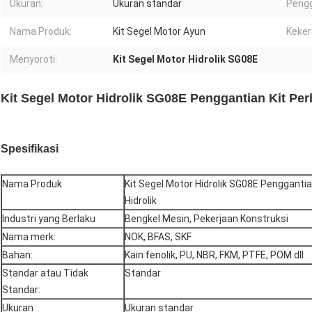
Ukuran:
Ukuran standar
Peng
Nama Produk:
Kit Segel Motor Ayun
Keker
Menyoroti:
Kit Segel Motor Hidrolik SG08E
Kit Segel Motor Hidrolik SG08E Penggantian Kit Per
Spesifikasi
Nama Produk
Kit Segel Motor Hidrolik SG08E Pengganti
Hidrolik
Industri yang Berlaku
Bengkel Mesin, Pekerjaan Konstruksi
Nama merk:
NOK, BFAS, SKF
Bahan:
Kain fenolik, PU, ​​NBR, FKM, PTFE, POM dll
Standar atau Tidak
Standar
Standar:
Ukuran
Ukuran standar