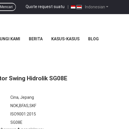
Quote request suatu
|
Indonesian
Mencari
UNGI KAMI
BERITA
KASUS-KASUS
BLOG
otor Swing Hidrolik SG08E
Cina, Jepang
NOK,BFAS,SKF
ISO9001:2015
SG08E