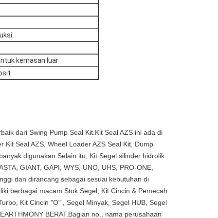
uksi
ntuk kemasan luar
osit
rbaik dari Swing Pump Seal Kit.Kit Seal AZS ini ada di
der Kit Seal AZS, Wheel Loader AZS Seal Kit, Dump
nyak digunakan.Selain itu, Kit Segel silinder hidrolik
KASTA, GIANT, GAPI, WYS, UNO, UHS, PRO-ONE,
ggi dan dirancang sebagai sesuai kebutuhan di
liki berbagai macam Stok Segel, Kit Cincin & Pemecah
urbo, Kit Cincin "O" , Segel Minyak, Segel HUB, Segel
OR EARTHMONY BERAT.Bagian no., nama perusahaan