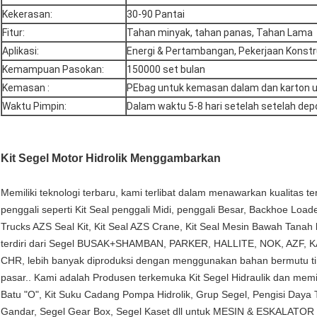
Kekerasan:
30-90 Pantai
Fitur:
Tahan minyak, tahan panas, Tahan Lama
Aplikasi:
Energi & Pertambangan, Pekerjaan Konstr
Kemampuan Pasokan:
150000 set bulan
Kemasan :
PEbag untuk kemasan dalam dan karton u
Waktu Pimpin:
Dalam waktu 5-8 hari setelah setelah dep
Kit Segel Motor Hidrolik
Menggambarkan
Memiliki teknologi terbaru, kami terlibat dalam menawarkan kualitas te
penggali seperti Kit Seal penggali Midi, penggali Besar, Backhoe Loa
Trucks AZS Seal Kit, Kit Seal AZS Crane, Kit Seal Mesin Bawah Tanah ba
terdiri dari Segel BUSAK+SHAMBAN, PARKER, HALLITE, NOK, AZF, 
CHR, lebih banyak diproduksi dengan menggunakan bahan bermutu tin
pasar.. Kami adalah Produsen terkemuka Kit Segel Hidraulik dan memi
Batu "O", Kit Suku Cadang Pompa Hidrolik, Grup Segel, Pengisi Daya T
Gandar, Segel Gear Box, Segel Kaset dll untuk MESIN & ESKALAT