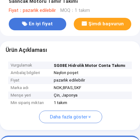
Salıncak Motoru Tamir Takımı
Fiyat：pazarlık edilebilir
MOQ：1 takım
En iyi fiyat
Şimdi başvurun
Ürün Açıklaması
Vurgulamak
SG08E Hidrolik Motor Conta Takımı
Ambalaj bilgileri
Naylon poşet
Fiyat
pazarlık edilebilir
Marka adı
NOK,BFAS,SKF
Menşe yeri
Çin, Japonya
Min sipariş miktarı
1 takım
Daha fazla göster