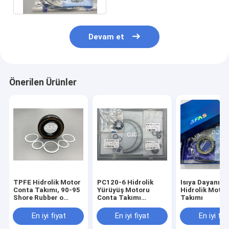
Devam et
Önerilen Ürünler
TPFE Hidrolik Motor
PC120-6 Hidrolik
Isıya Dayanıklı
Conta Takımı, 90-95
Yürüyüş Motoru
Hidrolik Moto
Shore Rubber o
Conta Takımı
Takımı
yüzük Takımı
Ekskavatör Yürüyüş
Motoru Takımı
En iyi fiyat
En iyi fiyat
En iyi fiy