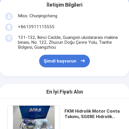
İletişim Bilgileri
Miss. Chunjingcheng
+8613911115555
131-132, İkinci Cadde, Guangxin uluslararası makine
binası, No. 122, Zhucun Doğu Çevre Yolu, Tianhe
Bölgesi, Guangzhou
Şimdi başvurun
En İyi Fiyatı Alın
FKM Hidrolik Motor Conta
Takımı, SG08E Hidrolik
Salıncak Motoru Tamir
Takımı