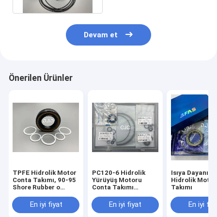
Devam et
Önerilen Ürünler
TPFE Hidrolik Motor
PC120-6 Hidrolik
Isıya Dayanıklı
Conta Takımı, 90-95
Yürüyüş Motoru
Hidrolik Moto
Shore Rubber o
Conta Takımı
Takımı
yüzük Takımı
Ekskavatör Yürüyüş
Motoru Takımı
En iyi fiyat
En iyi fiyat
En iyi fiy