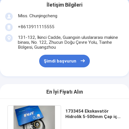
İletişim Bilgileri
Miss. Chunjingcheng
+8613911115555
131-132, İkinci Cadde, Guangxin uluslararası makine
binası, No. 122, Zhucun Doğu Çevre Yolu, Tianhe
Bölgesi, Guangzhou
Şimdi başvurun
En İyi Fiyatı Alın
1733454 Ekskavatör
Hidrolik 5-500mm Çap için
Salıncak Motor Conta
Takımı