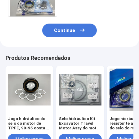
reparação hidráulico do
motor do balanço de SG08E
Continue
Produtos Recomendados
Jogo hidráulico do
Selo hidráulico Kit
Jogo hidráulic
selo do motor de
Excavator Travel
resistente ao 
TPFE, 90-95 costa O
Motor Assy do motor
do selo do mot
de borracha Ring Kit
do curso PC120-6