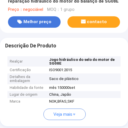
reparação hidráulico do motor do balanço de SG08E
Preço：negociável
MOQ：1 grupo
Melhor preço
contacto
Descrição De Produto
Jogo hidráulico do selo do motor de
Realçar
SG08E
Certificação
ISO9001:2015
Detalhes da
Saco de plástico
embalagem
Habilidade da fonte
mês 150000set
Lugar de origem
China, Japão
Marca
NOK,BFAS,SKF
Veja mais