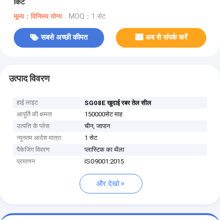
किट
मूल्य：विनिमय योग्य
MOQ：1 सेट
सबसे अच्छी कीमत
अब से संपर्क करें
उत्पाद विवरण
हाई लाइट
SG08E खुदाई रबर तेल सील
आपूर्ति की क्षमता
150000सेट माह
उत्पत्ति के प्लेस
चीन, जापान
न्यूनतम आदेश मात्रा
1 सेट
पैकेजिंग विवरण
प्लास्टिक का थैला
प्रमाणन
ISO9001:2015
और देखो