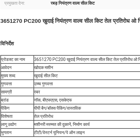
प्रमुखता देना:
रबड़ नियंत्रण वाल्व सील किट
3651270 PC200 खुदाई नियंत्रण वाल्व सील किट तेल प्रतिरोध ओ रिंग 
विनिर्देश
प्रोडक्ट का नाम
3651270 PC200 खुदाई नियंत्रण वाल्व सील किट तेल प्रतिरोध ओ रिंग 
आवेदन
खोदक मशीन
मुख्य शब्द
खुदाई सील किट
गुणवत्ता
उच्च गुणवत्ता
सामग्री
रबर
ब्रांड
नॉक, बीएफएएस, एसकेएफ
पैकिंग
पीपी बैग/बॉक्स पैकिंग/वास्तविक
विशेषता
तेल प्रतिरोध
लागू उद्योग
मशीनरी मरम्मत की दुकानें, निर्माण कार्य
भुगतान
टीटी/वेस्टर्न यूनियन/पे ऑन लाइन