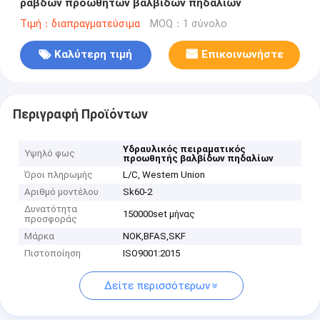
ράβδων προωθητών βαλβίδων πηδαλίων
Τιμή：διαπραγματεύσιμα
MOQ：1 σύνολο
Καλύτερη τιμή
Επικοινωνήστε
Περιγραφή Προϊόντων
Υδραυλικός πειραματικός
Υψηλό φως
προωθητής βαλβίδων πηδαλίων
Όροι πληρωμής
L/C, Western Union
Αριθμό μοντέλου
Sk60-2
Δυνατότητα
150000set μήνας
προσφοράς
Μάρκα
NOK,BFAS,SKF
Πιστοποίηση
ISO9001:2015
Δείτε περισσότερων