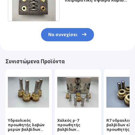
ράβδων προωθητών
βαλβίδων πηδαλίων
Να συνεχίσει
Συνιστώμενα Προϊόντα
Υδραυλικός
Χαλκός ρ-7
R7 υδραυλικά
προωθητής λαβών
προωθητής
βαλβίδων ελέγ
μερών βαλβίδων
βαλβίδων
προωθητής uh
ελέγχου εκσκαφέων
εκσκαφέων,
ανταλλακτικώ