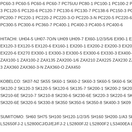
PC60-3 PC60-5 PC60-6 PC60-7 PC75UU PC80-1 PC100-1 PC100-2 P
3 PC120-5 PC120-6 PC120-7 PC130-6 PC130-7 PC138-6 PC150-3 P
PC200-7 PC220-1 PC220-2 PC220-3-O PC220-3-N PC220-5 PC220-6
PC300-5 PC300-6 PC360-7 PC400-1 PC400-3 PC400-5 PC400-6
HITACHI: UH04-5 UH07-7O/N UH09 UH09-7 EX60-1/2/3/5/6 EX90-1 
EX120-3 EX120-5 EX120-6 EX160-1 EX200-1 EX200-2 EX200-3 EX20
EX220-6 EX270 EX300-1 EX300-3 EX300-5 EX300-6 EX330-3 EX400-1
ZAX100-1 ZAX100-2 ZAX135 ZAX200-1/6 ZAX210 ZAX225 ZAX230 Z
3 ZAX360 ZAX360-3-N ZAX360-O ZAX450
KOBELCO: SK07-Ν2 SK55 SK60-1 SK60-2 SK60-3 SK60-5 SK60-6 SK
SK120-2 SK120-3 SK120-5 SK120-6 SK135-7 SK200-1 SK200-2 SK20
SK210-6E SK210-7 SK210-8 SK230-6 SK230-6E SK220-3 SK220-6 S
SK320-6E SK320-6 SK330-8 SK350 SK350-6 SK350-8 SK400-3 SK09
SUMITOMO: SH60 SH75 SH100 SH120-1/2/3/5 SH160 SH200-1/A3 
LS2650FJ-2 LS2800CJ/DJ/EJ/FJ-2 LS2800FJ2 LS2800F2 LS3400EA