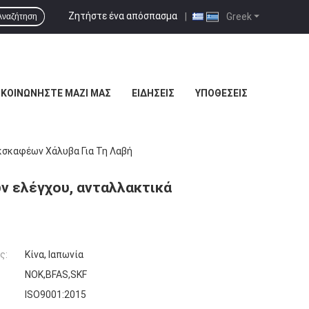
Ζητήστε ένα απόσπασμα
|
Greek
Αναζήτηση
ΙΚΟΙΝΩΝΉΣΤΕ ΜΑΖΊ ΜΑΣ
ΕΙΔΉΣΕΙΣ
ΥΠΟΘΈΣΕΙΣ
κσκαφέων Χάλυβα Για Τη Λαβή
ν ελέγχου, ανταλλακτικά
ς:
Κίνα, Ιαπωνία
NOK,BFAS,SKF
ISO9001:2015