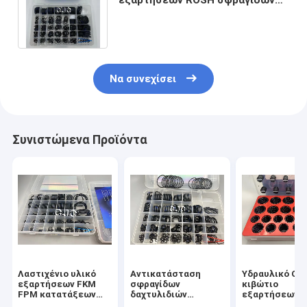
κυλίνδρων ανελκυστήρων
σιλικόνης PTFE FKM
Να συνεχίσει
Συνιστώμενα Προϊόντα
Λαστιχένιο υλικό
Αντικατάσταση
Υδραυλικό Ο
εξαρτήσεων FKM
σφραγίδων
κιβώτιο
FPM κατατάξεων
δαχτυλιδιών
εξαρτήσεων
δαχτυλιδιών
εκσκαφέων Ο της
δαχτυλιδιών 