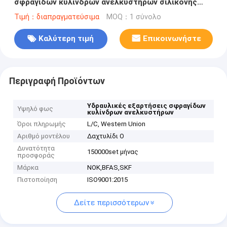
σφραγίδων κυλίνδρων ανελκυστήρων σιλικόνης
PTFE FKM
Τιμή：διαπραγματεύσιμα
MOQ：1 σύνολο
Καλύτερη τιμή
Επικοινωνήστε
Περιγραφή Προϊόντων
Υδραυλικές εξαρτήσεις σφραγίδων
Υψηλό φως
κυλίνδρων ανελκυστήρων
Όροι πληρωμής
L/C, Western Union
Αριθμό μοντέλου
Δαχτυλίδι Ο
Δυνατότητα
150000set μήνας
προσφοράς
Μάρκα
NOK,BFAS,SKF
Πιστοποίηση
ISO9001:2015
Δείτε περισσότερων