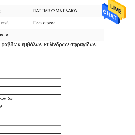
ς:
ΠΑΡΕΜΒΥΣΜΑ ΕΛΑΊΟΥ
μογή:
Εκσκαφέας
φέων
α ράβδων εμβόλων κυλίνδρων σφραγίδων
κρά ζωή
ν