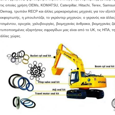
τις οποίες χρήση OEMs, KOMATSU, Caterpillar, Hitachi, Terex, Samsu
Demag, τρυπάνι RECP και άλλες μαρκαρισμένες μηχανές για τον εξοπλ
εκφορτωτής, η μπουλντόζα, το γκρέιντερ μηχανών, ο γερανός και άλλε
τσιμέντου, ορυχεία, χαλυβουργίες, βιομηχανίες άνθρακα, βιομηχανίες ζ
τυποποιημένες εξαρτήσεις σφραγίδων μας είναι από το UK, τις ΗΠΑ, την
άλλες χώρες.