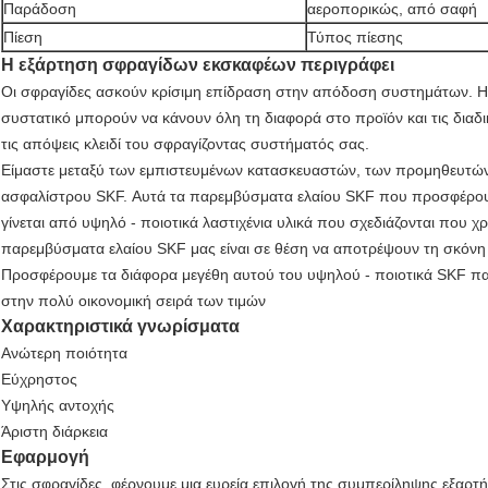
Παράδοση
αεροπορικώς, από σαφή
Πίεση
Τύπος πίεσης
Η εξάρτηση σφραγίδων εκσκαφέων περιγράφει
Οι σφραγίδες ασκούν κρίσιμη επίδραση στην απόδοση συστημάτων. Η 
συστατικό μπορούν να κάνουν όλη τη διαφορά στο προϊόν και τις διαδι
τις απόψεις κλειδί του σφραγίζοντας συστήματός σας.
Είμαστε μεταξύ των εμπιστευμένων κατασκευαστών, των προμηθευτών
ασφαλίστρου SKF. Αυτά τα παρεμβύσματα ελαίου SKF που προσφέρουμ
γίνεται από υψηλό - ποιοτικά λαστιχένια υλικά που σχεδιάζονται που 
παρεμβύσματα ελαίου SKF μας είναι σε θέση να αποτρέψουν τη σκόνη
Προσφέρουμε τα διάφορα μεγέθη αυτού του υψηλού - ποιοτικά SKF πα
στην πολύ οικονομική σειρά των τιμών
Χαρακτηριστικά γνωρίσματα
Ανώτερη ποιότητα
Εύχρηστος
Υψηλής αντοχής
Άριστη διάρκεια
Εφαρμογή
Στις σφραγίδες, φέρνουμε μια ευρεία επιλογή της συμπερίληψης εξαρ