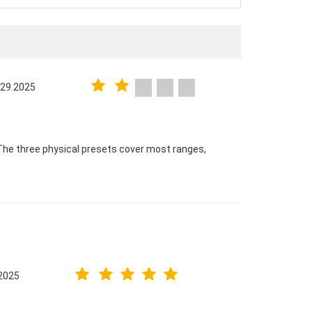
 29.2025
The three physical presets cover most ranges,
2025