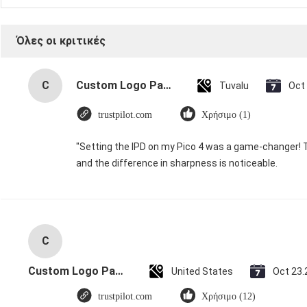
Όλες οι κριτικές
C
Custom Logo Paper Cardboard Packing Folding White / Black / Rose Gold Luxury Magnetic Gift Box with Ribbon Closure
Tuvalu
Oct
trustpilot.com
Χρήσιμο (1)
"Setting the IPD on my Pico 4 was a game-changer! 
and the difference in sharpness is noticeable.
C
Custom Logo Paper Cardboard Packing Folding White / Black / Rose Gold Luxury Magnetic Gift Box with Ribbon Closure
United States
Oct 23.
trustpilot.com
Χρήσιμο (12)