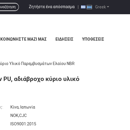
Ζητήστε ένα απόσπασμα
|
Greek
Αναζήτηση
ΙΚΟΙΝΩΝΉΣΤΕ ΜΑΖΊ ΜΑΣ
ΕΙΔΉΣΕΙΣ
ΥΠΟΘΈΣΕΙΣ
Κύριο Υλικό Παρεμβυσμάτων Ελαίου NBR
PU, αδιάβροχο κύριο υλικό
ς:
Κίνα, Ιαπωνία
NOK,CJC
ISO9001:2015