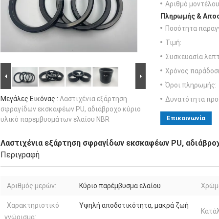
Αριθμό μοντέλου
Πληρωμής & Αποσ
Ποσότητα παραγγ
Τιμή:
Συσκευασία λεπτ
Χρόνος παράδοσ
Όροι πληρωμής:
Μεγάλες Εικόνας :
Λαστιχένια εξάρτηση
Δυνατότητα προ
σφραγίδων εκσκαφέων PU, αδιάβροχο κύριο
Επικοινωνία
υλικό παρεμβυσμάτων ελαίου NBR
Λαστιχένια εξάρτηση σφραγίδων εκσκαφέων PU, αδιάβρο
Περιγραφή
Αριθμός μερών:
Κύριο παρέμβυσμα ελαίου
Χρώμ
Χαρακτηριστικό
Υψηλή αποδοτικότητα, μακρά ζωή
Κατάλ
γνώρισμα: