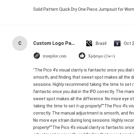
Solid Pattern Quick Dry One Piece Jumpsuit for W
C
Custom Logo Paper Cardboard Packing Folding White / Black / Rose Gold Luxury Magnetic Gift Box with Ribbon Closure
Brazil
Oct 
trustpilot.com
Χρήσιμο (1w+)
"The Pico 4's visual clarity is fantastic once you dia
smooth, and finding that sweet spot makes all the di
sessions. Highly recommend taking the time to set it u
fantastic once you dial in the IPD correctly. The ma
sweet spot makes all the difference. No more eye s
taking the time to set it up properly!""The Pico 4's vis
correctly. The manual adjustment is smooth, and fin
No more eye strain during long sessions. Highly reco
properly!""The Pico 4's visual clarity is fantastic onc