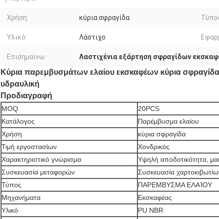
Χρήση:
κύρια σφραγίδα
Τύπο
Υλικό:
Λάστιχο
Εφαρ
Επισημαίνω:
Λαστιχένια εξάρτηση σφραγίδων εκσκα
Κύρια παρεμβυσμάτων ελαίου εκσκαφέων κύρια σφραγίδ
υδραυλική
Προδιαγραφή
MOQ
20PCS
Κατάλογος
Παρέμβυσμα ελαίου
Χρήση
κύρια σφραγίδα
Τιμή εργοστασίων
Χονδρικός
Χαρακτηριστικό γνώρισμα
Υψηλή αποδοτικότητα, μα
Συσκευασία μεταφορών
Συσκευασία χαρτοκιβωτίω
Τύπος
ΠΑΡΕΜΒΥΣΜΑ ΕΛΑΊΟΥ
Μηχανήματα
Εκσκαφέας
Υλικό
PU NBR