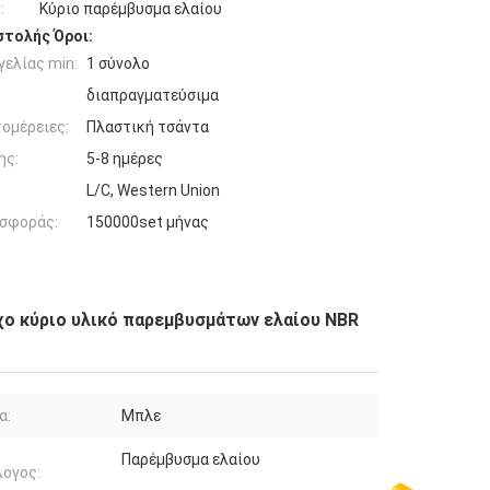
:
Κύριο παρέμβυσμα ελαίου
τολής Όροι:
ελίας min:
1 σύνολο
διαπραγματεύσιμα
ομέρειες:
Πλαστική τσάντα
ης:
5-8 ημέρες
L/C, Western Union
σφοράς:
150000set μήνας
χο κύριο υλικό παρεμβυσμάτων ελαίου NBR
α:
Μπλε
Παρέμβυσμα ελαίου
ογος: