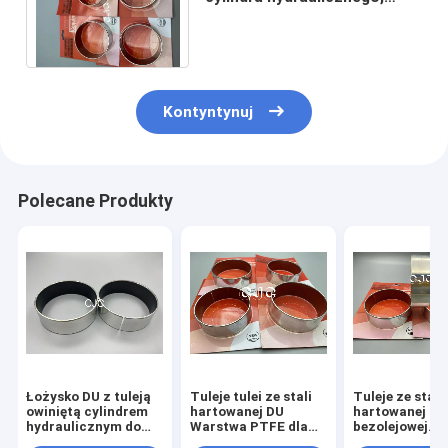
tuleja z kołnierzem
gumowym do EC460B
EC360B
Kontyntynuj
Polecane Produkty
Łożysko DU z tuleją
Tuleje tulei ze stali
Tuleje ze stali
owiniętą cylindrem
hartowanej DU
hartowanej
hydraulicznym do
Warstwa PTFE dla
bezolejowej
KOMATSU
SK07-N2
Samosmarują