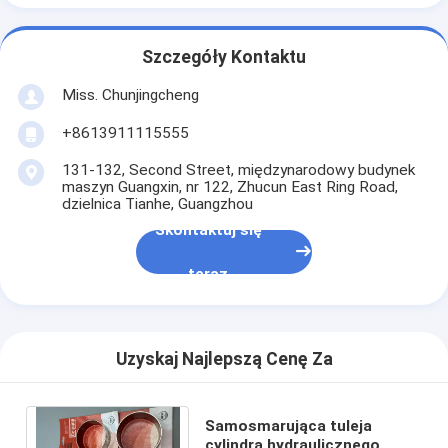
Szczegóły Kontaktu
Miss. Chunjingcheng
+8613911115555
131-132, Second Street, międzynarodowy budynek
maszyn Guangxin, nr 122, Zhucun East Ring Road,
dzielnica Tianhe, Guangzhou
Skontaktuj się
teraz
Uzyskaj Najlepszą Cenę Za
Samosmarująca tuleja
cylindra hydraulicznego,