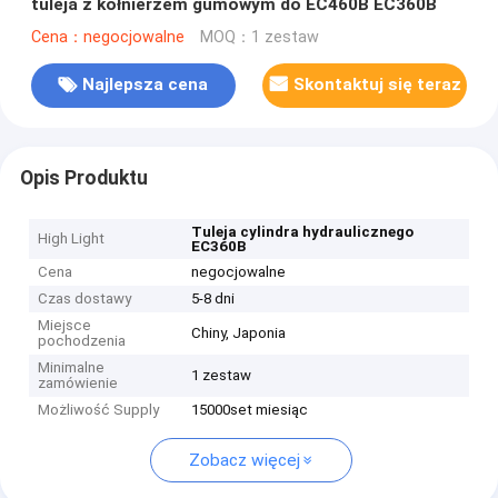
tuleja z kołnierzem gumowym do EC460B EC360B
Cena：negocjowalne
MOQ：1 zestaw
Najlepsza cena
Skontaktuj się teraz
Opis Produktu
Tuleja cylindra hydraulicznego
High Light
EC360B
Cena
negocjowalne
Czas dostawy
5-8 dni
Miejsce
Chiny, Japonia
pochodzenia
Minimalne
1 zestaw
zamówienie
Możliwość Supply
15000set miesiąc
Zobacz więcej