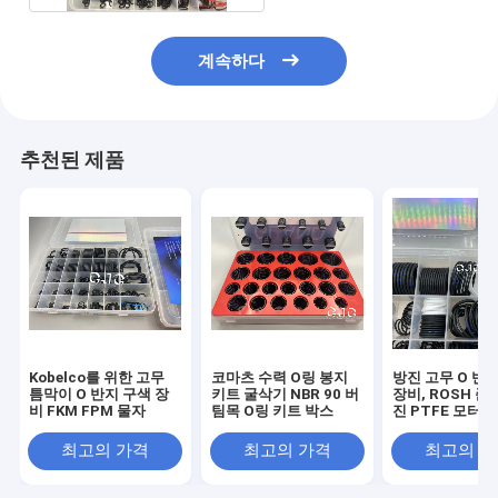
계속하다
추천된 제품
Kobelco를 위한 고무
코마츠 수력 O링 봉지
방진 고무 O 반
틈막이 O 반지 구색 장
키트 굴삭기 NBR 90 버
장비, ROSH 준
비 FKM FPM 물자
팀목 O링 키트 박스
진 PTFE 모터 
연장통
최고의 가격
최고의 가격
최고의 