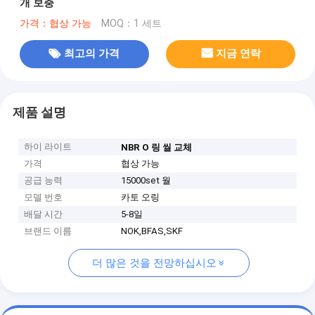
개 보충
가격：협상 가능
MOQ：1 세트
최고의 가격
지금 연락
제품 설명
하이 라이트
NBR O 링 씰 교체
가격
협상 가능
공급 능력
15000set 월
모델 번호
카토 오링
배달 시간
5-8일
브랜드 이름
NOK,BFAS,SKF
더 많은 것을 전망하십시오