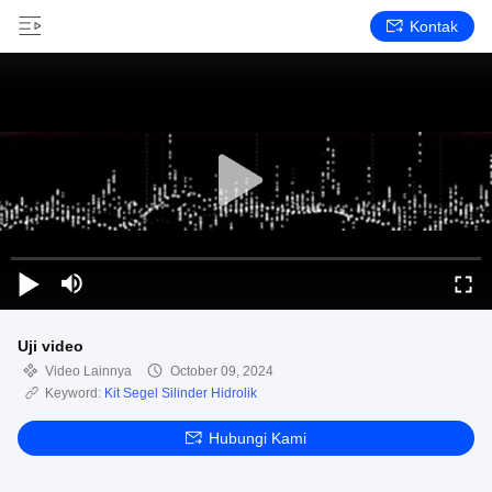
Kontak
Uji video
Video Lainnya
October 09, 2024
Keyword:
Kit Segel Silinder Hidrolik
Hubungi Kami