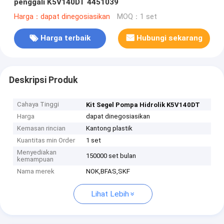
penggali K5V140DT 4451039
Harga：dapat dinegosiasikan
MOQ：1 set
Harga terbaik
Hubungi sekarang
Deskripsi Produk
Cahaya Tinggi
Kit Segel Pompa Hidrolik K5V140DT
Harga
dapat dinegosiasikan
Kemasan rincian
Kantong plastik
Kuantitas min Order
1 set
Menyediakan
150000 set bulan
kemampuan
Nama merek
NOK,BFAS,SKF
Lihat Lebih