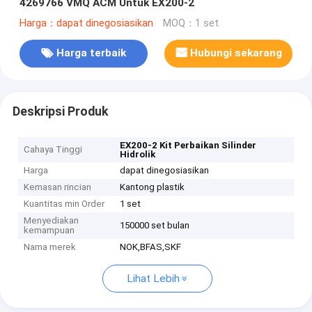
4269766 VMQ ACM Untuk EX200-2
Harga：dapat dinegosiasikan
MOQ：1 set
Harga terbaik
Hubungi sekarang
Deskripsi Produk
EX200-2 Kit Perbaikan Silinder
Cahaya Tinggi
Hidrolik
Harga
dapat dinegosiasikan
Kemasan rincian
Kantong plastik
Kuantitas min Order
1 set
Menyediakan
150000 set bulan
kemampuan
Nama merek
NOK,BFAS,SKF
Lihat Lebih