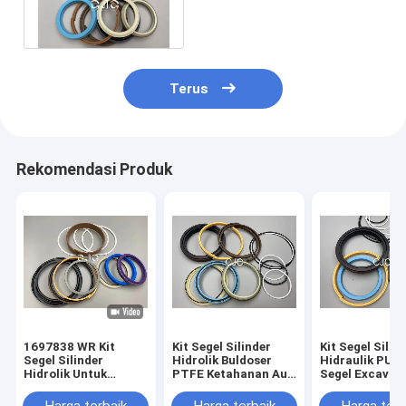
Bahan 4269766 VMQ ACM
Untuk EX200-2
Terus
Rekomendasi Produk
1697838 WR Kit
Kit Segel Silinder
Kit Segel Silin
Segel Silinder
Hidrolik Buldoser
Hidraulik PU Ki
Hidrolik Untuk
PTFE Ketahanan Aus
Segel Excavat
penggali CAT-E313D
Yang Baik
Tahan Tekana
80 Derajat
Tinggi Dan Re