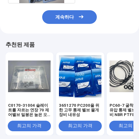
계속하다
추천된 제품
C0170-31004 슬레이
3651270 PC200을 위
PC60-7 굴착기
트를 자르는 연장 70 제
한 고무 통제 벨브 물개
유압 통제 벨브 
어밸브 밀봉은 높은 오
장비 내유성
비 NBR PTFE 
일 저항 온도 저항을 장
비를 답니다
최고의 가격
최고의 가격
최고의 