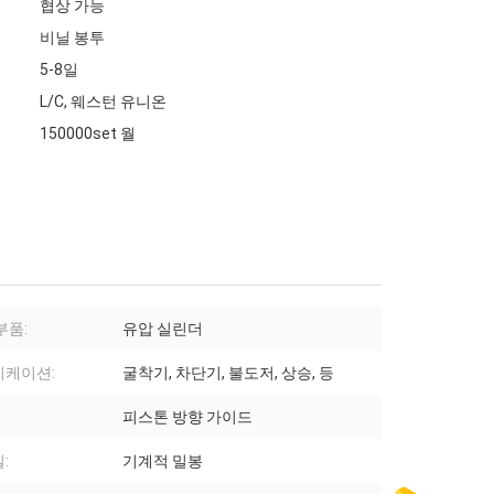
협상 가능
비닐 봉투
5-8일
L/C, 웨스턴 유니온
150000set 월
부품:
유압 실린더
리케이션:
굴착기, 차단기, 불도저, 상승, 등
피스톤 방향 가이드
:
기계적 밀봉