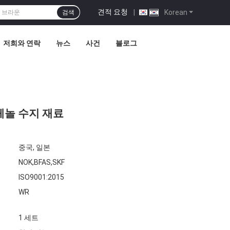
견적 요청
|
Korean
검색
저희와 연락
뉴스
사건
블로그
 페놀 수지 재료
중국, 일본
NOK,BFAS,SKF
ISO9001:2015
WR
1 세트