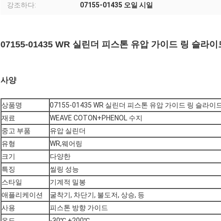
강조하다:
07155-01435 오일 시일
07155-01435 WR 실린더 피스톤 유압 가이드 링 슬라
사양
상품명
07155-01435 WR 실린더 피스톤 유압 가이드 링 슬라이
재료
WEAVE COTON+PHENOL 수지
중고 부품
유압 실린더
유형
WR,웨어링
크기
다양한
특징
씰링 성능
스타일
기계적 밀봉
애플리케이션
굴착기, 차단기, 불도저, 상승, 등
사용
피스톤 방향 가이드
온도
-30℃ +200℃