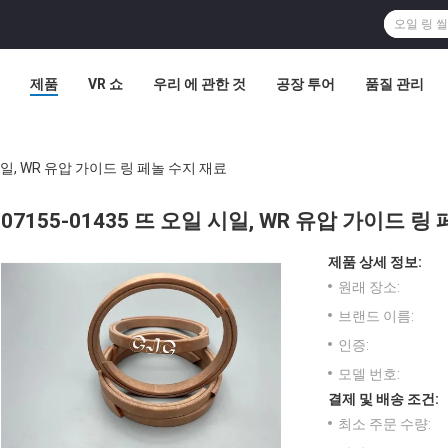
제품
VR 쇼
우리 에 관한 것
공장 투어
품질 관리
 시일, WR 유압 가이드 링 페놀 수지 재료
07155-01435 뜨 오일 시일, WR 유압 가이드 링
제품 상세 정보:
원래 장소:
브랜드 이름:
인증:
모델 번호:
결제 및 배송 조건:
최소 주문 수량: