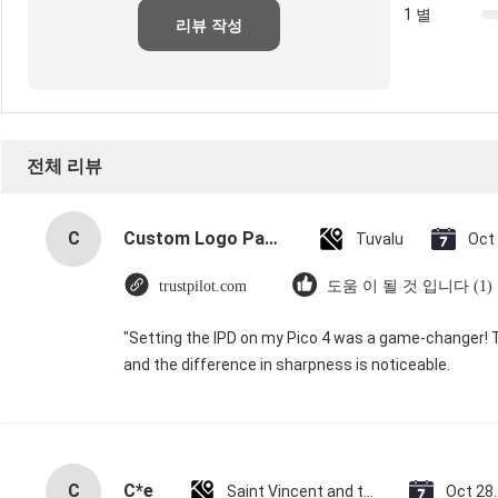
1 별
리뷰 작성
전체 리뷰
C
Custom Logo Paper Cardboard Packing Folding White / Black / Rose Gold Luxury Magnetic Gift Box with Ribbon Closure
Tuvalu
Oct
trustpilot.com
도움 이 될 것 입니다 (1)
"Setting the IPD on my Pico 4 was a game-changer! 
and the difference in sharpness is noticeable.
C
C*e
Saint Vincent and the Grenadines
Oct 28