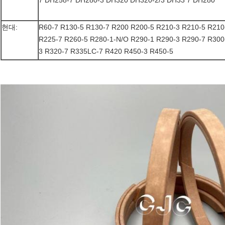
7 DH258-7 DH280-3 DH320 DH320-2/3 DH33 7 DH280
현대:
R60-7 R130-5 R130-7 R200 R200-5 R210-3 R210-5 R210
R225-7 R260-5 R280-1-N/O R290-1 R290-3 R290-7 R300
3 R320-7 R335LC-7 R420 R450-3 R450-5