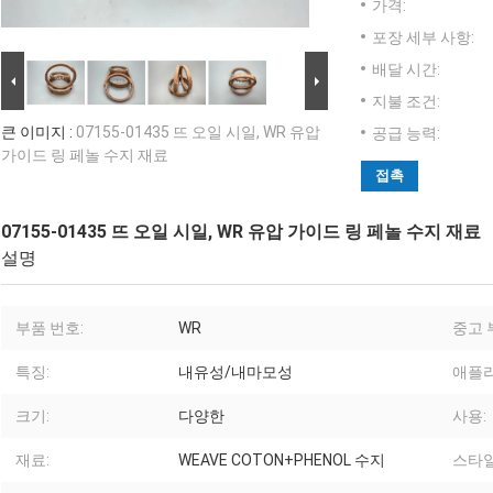
가격:
포장 세부 사항:
배달 시간:
지불 조건:
큰 이미지 :
07155-01435 뜨 오일 시일, WR 유압
공급 능력:
가이드 링 페놀 수지 재료
접촉
07155-01435 뜨 오일 시일, WR 유압 가이드 링 페놀 수지 재료
설명
부품 번호:
WR
중고 
특징:
내유성/내마모성
애플
크기:
다양한
사용:
재료:
WEAVE COTON+PHENOL 수지
스타일