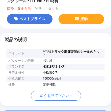
ング シールPTFE NBR PU材料
価格：交渉可能
MOQ：1セット
ベストプライス
接触
製品の説明
PTFEトラック調節装置のシールのキッ
ハイライト
ト
パッケージの詳細
ポリ袋
ブランド名
NOK,BFAS,SKF
モデル番号
小松360-7
供給の能力
150000set月
価格
交渉可能
多くを見て下さい