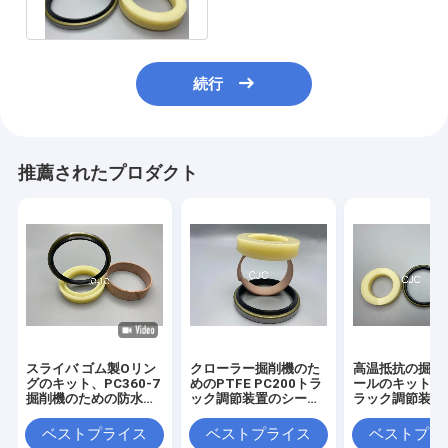
料
続行
推薦されたプロダクト
スライバ ゴム製Oリン
クローラー掘削機のた
高温抵抗の掘削
グのキット、PC360-7
めのPTFE PC200トラ
ールのキットPC
掘削機のための防水油
ック調節装置のシール
ラック調節装置
圧シールのキット
のキット
ルのキット
ベストプライス
ベストプライス
ベストプラ