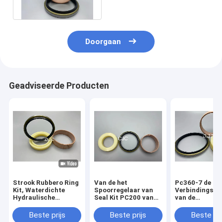
Excavator
Doorgaan
Geadviseerde Producten
Strook Rubbero Ring
Van de het
Pc360-7 de
Kit, Waterdichte
Spoorregelaar van
Verbindingsuit
Hydraulische
Seal Kit PC200 van
van de
Verbinding Kit voor
het
spoorregelaar,
pc360-7
Weerstandsgraafwerktuig
Materiaal van
Beste prijs
Beste prijs
Beste pri
Graafwerktuig
de
Oliering zegel