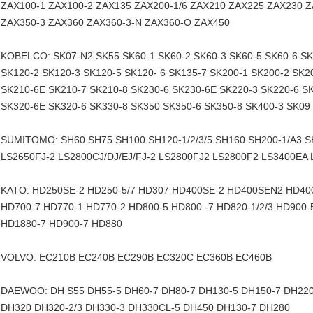
ZAX100-1 ZAX100-2 ZAX135 ZAX200-1/6 ZAX210 ZAX225 ZAX230 Z
ZAX350-3 ZAX360 ZAX360-3-N ZAX360-O ZAX450
KOBELCO: SK07-N2 SK55 SK60-1 SK60-2 SK60-3 SK60-5 SK60-6 SK
SK120-2 SK120-3 SK120-5 SK120- 6 SK135-7 SK200-1 SK200-2 SK2
SK210-6E SK210-7 SK210-8 SK230-6 SK230-6E SK220-3 SK220-6 S
SK320-6E SK320-6 SK330-8 SK350 SK350-6 SK350-8 SK400-3 SK09
SUMITOMO: SH60 SH75 SH100 SH120-1/2/3/5 SH160 SH200-1/A3 S
LS2650FJ-2 LS2800CJ/DJ/EJ/FJ-2 LS2800FJ2 LS2800F2 LS3400EA
KATO: HD250SE-2 HD250-5/7 HD307 HD400SE-2 HD400SEN2 HD400-
HD700-7 HD770-1 HD770-2 HD800-5 HD800 -7 HD820-1/2/3 HD900
HD1880-7 HD900-7 HD880
VOLVO: EC210B EC240B EC290B EC320C EC360B EC460B
DAEWOO: DH S55 DH55-5 DH60-7 DH80-7 DH130-5 DH150-7 DH220
DH320 DH320-2/3 DH330-3 DH330CL-5 DH450 DH130-7 DH280