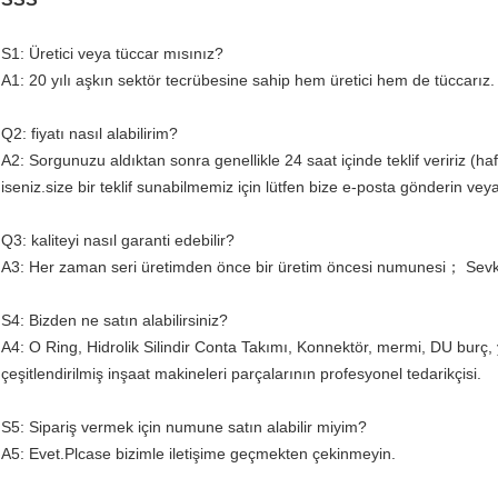
S1: Üretici veya tüccar mısınız?
A1: 20 yılı aşkın sektör tecrübesine sahip hem üretici hem de tüccarız.
Q2: fiyatı nasıl alabilirim?
A2: Sorgunuzu aldıktan sonra genellikle 24 saat içinde teklif veririz (haft
iseniz.size bir teklif sunabilmemiz için lütfen bize e-posta gönderin veya
Q3: kaliteyi nasıl garanti edebilir?
A3: Her zaman seri üretimden önce bir üretim öncesi numunesi； Sevk
S4: Bizden ne satın alabilirsiniz?
A4: O Ring, Hidrolik Silindir Conta Takımı, Konnektör, mermi, DU burç, 
çeşitlendirilmiş inşaat makineleri parçalarının profesyonel tedarikçisi.
S5: Sipariş vermek için numune satın alabilir miyim?
A5: Evet.Plcase bizimle iletişime geçmekten çekinmeyin.