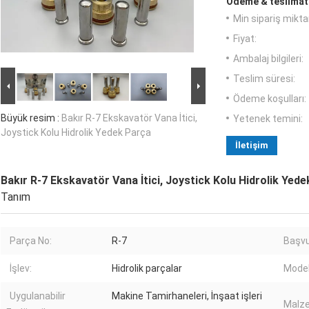
Ödeme & teslimat 
Min sipariş miktar
Fiyat:
Ambalaj bilgileri:
Teslim süresi:
Ödeme koşulları:
Büyük resim :
Bakır R-7 Ekskavatör Vana İtici,
Yetenek temini:
Joystick Kolu Hidrolik Yedek Parça
İletişim
Bakır R-7 Ekskavatör Vana İtici, Joystick Kolu Hidrolik Yed
Tanım
Parça No:
R-7
Başvu
İşlev:
Hidrolik parçalar
Model
Uygulanabilir
Makine Tamirhaneleri, İnşaat işleri
Malz