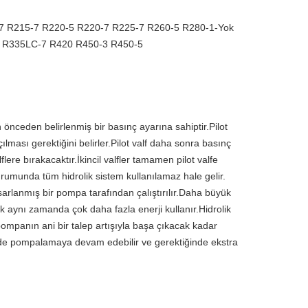
7 R215-7 R220-5 R220-7 R225-7 R260-5 R280-1-Yok
7 R335LC-7 R420 R450-3 R450-5
en önceden belirlenmiş bir basınç ayarına sahiptir.Pilot
ması gerektiğini belirler.Pilot valf daha sonra basınç
ere bırakacaktır.İkincil valfler tamamen pilot valfe
urumunda tüm hidrolik sistem kullanılamaz hale gelir.
asarlanmış bir pompa tarafından çalıştırılır.Daha büyük
ak aynı zamanda çok daha fazla enerji kullanır.Hidrolik
 pompanın ani bir talep artışıyla başa çıkacak kadar
kilde pompalamaya devam edebilir ve gerektiğinde ekstra