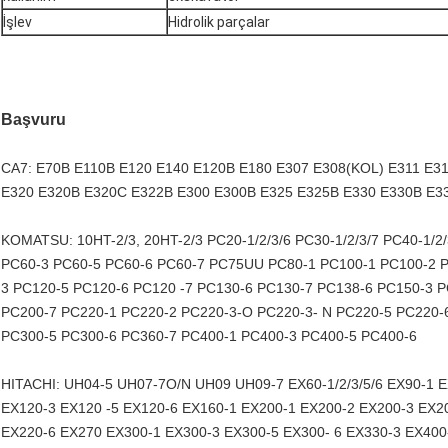
İşlev
Hidrolik parçalar
Başvuru
CA7: E70B E110B E120 E140 E120B E180 E307 E308(KOL) E311 E3
E320 E320B E320C E322B E300 E300B E325 E325B E330 E330B E3
KOMATSU: 10HT-2/3, 20HT-2/3 PC20-1/2/3/6 PC30-1/2/3/7 PC40-1/
PC60-3 PC60-5 PC60-6 PC60-7 PC75UU PC80-1 PC100-1 PC100-2 P
3 PC120-5 PC120-6 PC120 -7 PC130-6 PC130-7 PC138-6 PC150-3 
PC200-7 PC220-1 PC220-2 PC220-3-O PC220-3- N PC220-5 PC220-
PC300-5 PC300-6 PC360-7 PC400-1 PC400-3 PC400-5 PC400-6
HITACHI: UH04-5 UH07-7O/N UH09 UH09-7 EX60-1/2/3/5/6 EX90-1 
EX120-3 EX120 -5 EX120-6 EX160-1 EX200-1 EX200-2 EX200-3 EX2
EX220-6 EX270 EX300-1 EX300-3 EX300-5 EX300- 6 EX330-3 EX400-