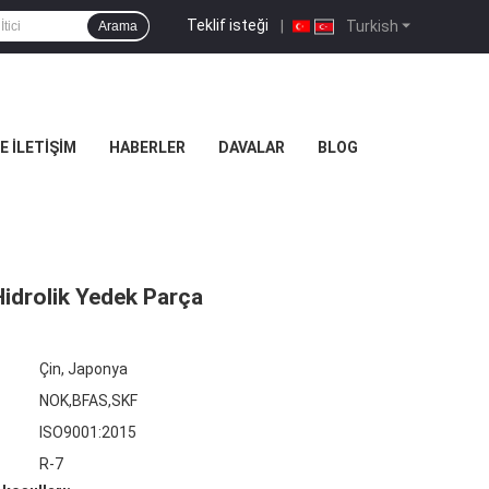
Teklif isteği
|
Turkish
Arama
E İLETIŞIM
HABERLER
DAVALAR
BLOG
Hidrolik Yedek Parça
Çin, Japonya
NOK,BFAS,SKF
ISO9001:2015
R-7