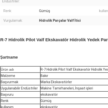
Endüstriler:
Renk:
Gümüş
kulla
Vurgulamak:
Hidrolik Parçalar Valf İtici
R-7 Hidrolik Pilot Valf Ekskavatör Hidrolik Yedek Par
Şartname
Ürün adı
R-7 Hidrolik Pilot Valf Ekskavatör Hidrolik Ye
Malzeme
Bakır
Başvurmak
Marka Ekskavatörler
Uygulanabilir Endüstriler
Makine Tamirhaneleri, İnşaat işleri
Başvuru
ekskavatör
Renk
Gümüş
kullanım
ekskavatör