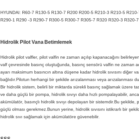
HYUNDAI: R60-7 R130-5 R130-7 R200 R200-5 R210-3 R210-5 R210-
R290-1 R290 -3 R290-7 R300-5 R300-7 R305-7 R320 R320-3 R320-
Hidrolik Pilot Vana
Betimlemek
Hidrolik pilot valfler, pilot valfin ne zaman açılıp kapanacağını belirley
valf çevresinde basınç oluştuğunda, basınç sensörü valfin ne zaman açıl
ayarı maksimum basıncın altına düşene kadar hidrolik sıvısını diğer valfl
bağlıdır.Pilotun herhangi bir şekilde arızalanması veya arızalanması d
Bir hidrolik sistem, belirli bir miktarda sürekli basınç sağlamak üzere t
ve daha güçlü bir pompa, hidrolik sıvıyı daha hızlı pompalayabilir, anc
akümülatör, basınçlı hidrolik sıvıyı depolayan bir sistemdir.Bu şekilde,
güçlü olması gerekmez.Bunun yerine, hidrolik sıvısını istikrarlı bir şe
hidrolik sıvı sağlamak için akümülatöre güvenebilir.
SSS