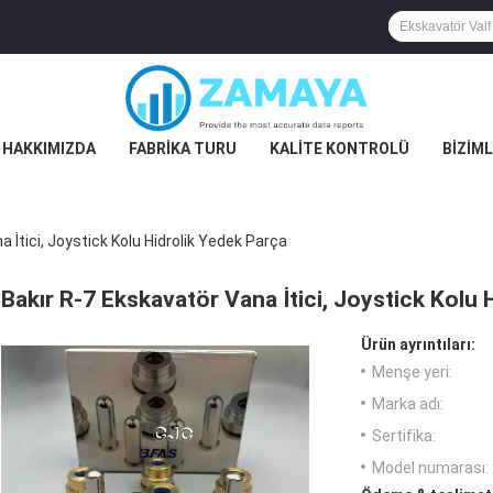
 HAKKIMIZDA
FABRIKA TURU
KALITE KONTROLÜ
BIZIML
 İtici, Joystick Kolu Hidrolik Yedek Parça
Bakır R-7 Ekskavatör Vana İtici, Joystick Kolu 
Ürün ayrıntıları:
Menşe yeri:
Marka adı:
Sertifika:
Model numarası: