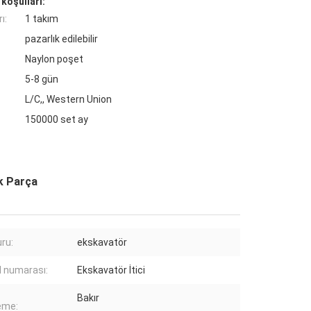
koşulları:
ı:
1 takım
pazarlık edilebilir
Naylon poşet
5-8 gün
L/C,, Western Union
150000 set ay
ek Parça
ru:
ekskavatör
 numarası:
Ekskavatör İtici
Bakır
eme: