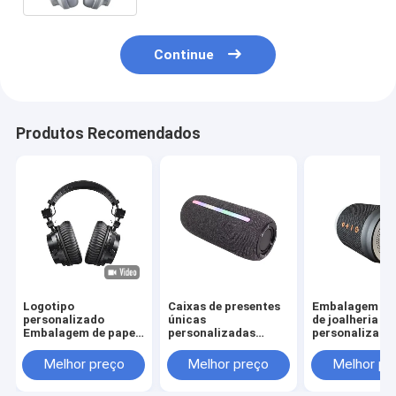
Continue
Produtos Recomendados
Logotipo
Caixas de presentes
Embalagem de 
personalizado
únicas
de joalheria
Embalagem de papel
personalizadas
personalizada
de papelão dobrável
Impressão Caixas de
de presente m
Branco / Preto / Ouro
presentes de cartão
caixa de emba
Melhor preço
Melhor preço
Melhor pr
Rosa Caixa de
de luxo Embalagem
barata
presente magnética
Joias Caixas de