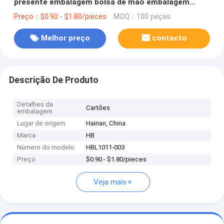
presente embalagem bolsa de mão embalagem
caixa
Preço：$0.90 - $1.80/pieces
MOQ：100 peças
Melhor preço
contacto
Descrição De Produto
Detalhes da
Cartões
embalagem
Lugar de origem
Hainan, China
Marca
HB
Número do modelo
HBL1011-003
Preço
$0.90 - $1.80/pieces
Veja mais