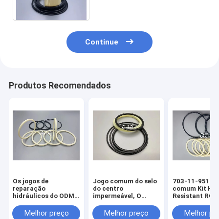
escavadora SH200Z3
Continue
Produtos Recomendados
Os jogos de
Jogo comum do selo
703-11-95120 
reparação
do centro
comum Kit He
hidráulicos do ODM,
impermeável, O
Resistant ROI
o cilindro de
mecânico de
Excavator
borracha da
borracha Ring focas
Replacement P
Melhor preço
Melhor preço
Melhor pr
hidráulica selam
para SK350-6
do centro