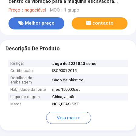
centro da vibração para a máquina escavadora
SH200Z3
Preço：negociável
MOQ：1 grupo
Melhor preço
contacto
Descrição De Produto
Realçar
Jogo de 4231543 selos
Certificação
ISO9001:2015
Detalhes da
Saco de plástico
embalagem
Habilidade da fonte
mês 150000set
Lugar de origem
China, Japão
Marca
NOK,BFAS,SKF
Veja mais