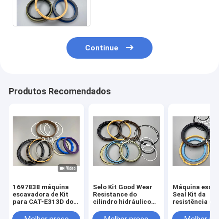
do cilindro hidráulico de
resistência de óleo
Continue
Produtos Recomendados
1697838 máquina
Selo Kit Good Wear
Máquina esca
escavadora de Kit
Resistance do
Seal Kit da
para CAT-E313D do
cilindro hidráulico
resistência de 
selo do cilindro
da escavadora de
High And Low
hidráulico de WR 80
PTFE
Pressure do se