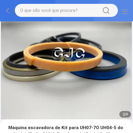
2
/
4
Máquina escavadora de Kit para UH07-7O UH04-5 do