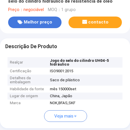
selo do cilindro hidráulico de resistência de óleo
Preço：negociável
MOQ：1 grupo
Melhor preço
contacto
Descrição De Produto
Jogo do selo do cilindro UH04-5
Realçar
hidráulico
Certificação
ISO9001:2015
Detalhes da
Saco de plástico
embalagem
Habilidade da fonte
mês 150000set
Lugar de origem
China, Japão
Marca
NOK,BFAS,SKF
Veja mais