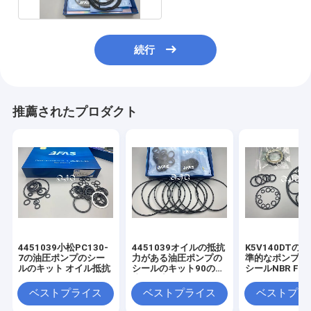
続行
推薦されたプロダクト
4451039小松PC130-
4451039オイルの抵抗
K5V140DTの
7の油圧ポンプのシー
力がある油圧ポンプの
準的なポンプ作
ルのキット オイル抵抗
シールのキット90の海
シールNBR FK
岸の硬度
用キット
ベストプライス
ベストプライス
ベストプラ