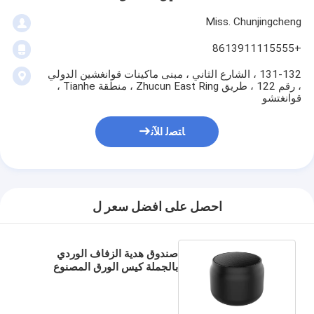
Miss. Chunjingcheng
+8613911115555
131-132 ، الشارع الثاني ، مبنى ماكينات قوانغشين الدولي
، رقم 122 ، طريق Zhucun East Ring ، منطقة Tianhe ،
قوانغتشو
ﺎﺘﺼﻟ ﺍﻶﻧ
احصل على افضل سعر ل
صندوق هدية الزفاف الوردي
بالجملة كيس الورق المصنوع
خصيصا لحفل عيد الميلاد