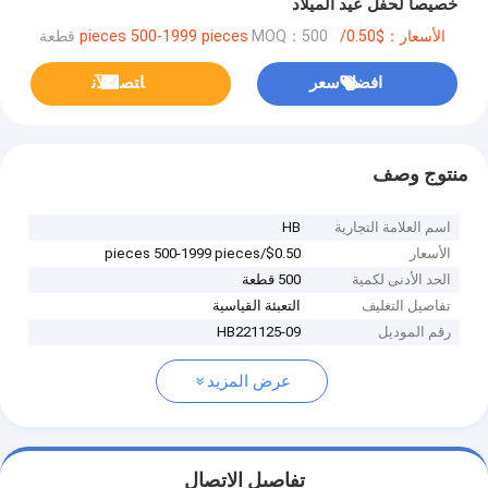
خصيصا لحفل عيد الميلاد
الأسعار：$0.50/pieces 500-1999 pieces
MOQ：500 قطعة
افضل سعر
ﺎﺘﺼﻟ ﺍﻶﻧ
منتوج وصف
اسم العلامة التجارية
HB
الأسعار
$0.50/pieces 500-1999 pieces
الحد الأدنى لكمية
500 قطعة
تفاصيل التغليف
التعبئة القياسية
رقم الموديل
HB221125-09
عرض المزيد
تفاصيل الاتصال