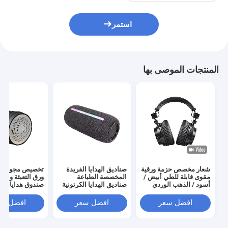
استمر
المنتجات الموصى بها
شعار مخصص حزمة ورقية
صناديق الهدايا الفريدة
تخصيص مجوهرات
مقوى قابلة للطي أبيض /
المخصصة الطباعة
ورق التعبئة والتغ
أسود / الذهب الوردي
صناديق الهدايا الكرتونية
صندوق هدايا الف
فاخرة صندوق هدايا
الفاخرة التعبئة والتغليف
صندوق التعبئة ا
مغناطيسية مع إغلاق
المجوهرات صناديق هدايا
افضل سعر
افضل سعر
افضل سع
الشريط
عيد الحب