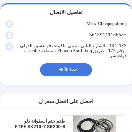
تفاصيل الاتصال
Miss. Chunjingcheng
+8613911115555
131-132 ، الشارع الثاني ، مبنى ماكينات قوانغشين الدولي
، رقم 122 ، طريق Zhucun East Ring ، منطقة Tianhe ،
قوانغتشو
ﺎﺘﺼﻟ ﺍﻶﻧ
احصل على افضل سعر ل
طقم ختم أسطوانة دلو
PTFE SK210-7 SK200-8