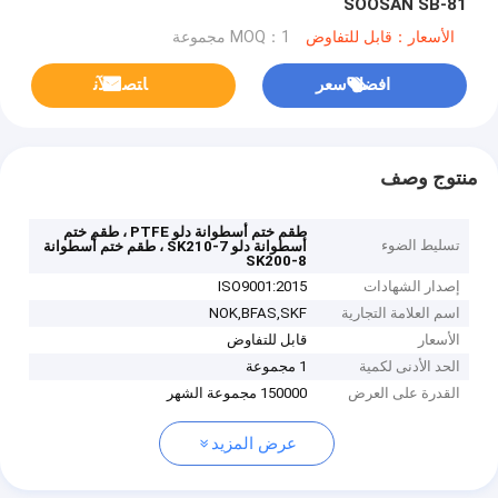
SOOSAN SB-81
الأسعار：قابل للتفاوض
MOQ：1 مجموعة
افضل سعر
ﺎﺘﺼﻟ ﺍﻶﻧ
منتوج وصف
طقم ختم أسطوانة دلو PTFE ، طقم ختم
تسليط الضوء
أسطوانة دلو SK210-7 ، طقم ختم أسطوانة
SK200-8
إصدار الشهادات
ISO9001:2015
اسم العلامة التجارية
NOK,BFAS,SKF
الأسعار
قابل للتفاوض
الحد الأدنى لكمية
1 مجموعة
القدرة على العرض
150000 مجموعة الشهر
عرض المزيد