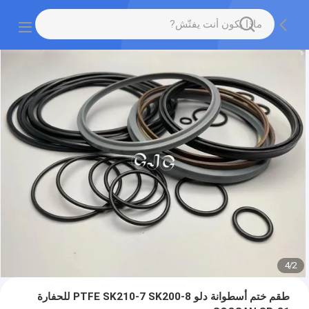
4
/
2
طقم ختم أسطوانة دلو PTFE SK210-7 SK200-8 للحفارة